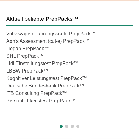
Aktuell beliebte PrepPacks™
Je
Volkswagen Führungskräfte PrepPack™
IT
Aon's Assessment (cut-e) PrepPack™
Vo
Hogan PrepPack™
Au
SHL PrepPack™
De
Lidl Einstellungstest PrepPack™
Te
LBBW PrepPack™
Te
Kognitiver Leistungstest PrepPack™
Te
Deutsche Bundesbank PrepPack™
Te
ITB Consulting PrepPack™
Le
Persönlichkeitstest PrepPack™
Li