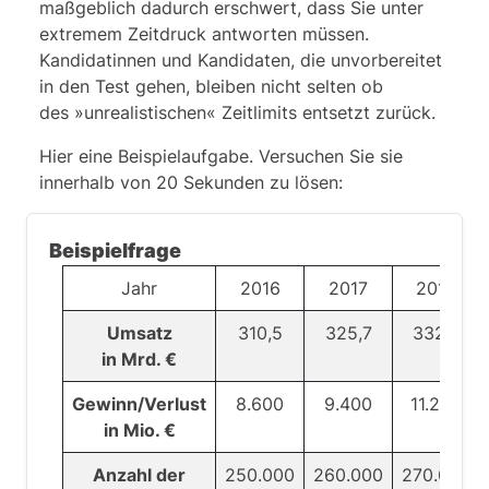
maßgeblich dadurch erschwert, dass Sie unter
extremem Zeitdruck antworten müssen.
Kandidatinnen und Kandidaten, die unvorbereitet
in den Test gehen, bleiben nicht selten ob
des »unrealistischen« Zeitlimits entsetzt zurück.
Hier eine Beispielaufgabe. Versuchen Sie sie
innerhalb von 20 Sekunden zu lösen:
Beispielfrage
Jahr
2016
2017
2018
Umsatz
310,5
325,7
332,2
in Mrd. €
Gewinn/Verlust
8.600
9.400
11.200
in Mio. €
Anzahl der
250.000
260.000
270.000