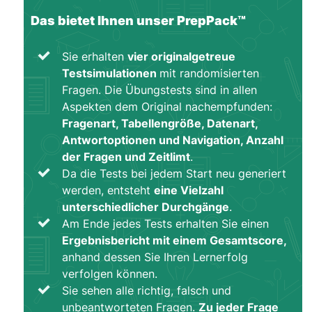
Sie dividieren.
Das bietet Ihnen unser PrepPack™
A im Verhältnis zu B, ist mathematisch
ausgedrückt A ÷ B.
Sie erhalten
vier originalgetreue
Auf dieses Beispiel angewendet:
Testsimulationen
mit randomisierten
Fragen. Die Übungstests sind in allen
12.500 ÷ 345.800 = 0,036 = 3,6 %
Aspekten dem Original nachempfunden:
3,6% im Jahr 2019
Fragenart, Tabellengröße, Datenart,
und
Antwortoptionen und Navigation, Anzahl
der Fragen und Zeitlimt
.
16.800 ÷ 375600 = 0,045 = 4,5 %
Da die Tests bei jedem Start neu generiert
4,5% im Jahr 2021
werden, entsteht
eine Vielzahl
unterschiedlicher Durchgänge
.
Folglich lautet die richtige Antwort:
Am Ende jedes Tests erhalten Sie einen
2019: 3,6 %
Ergebnisbericht mit einem Gesamtscore,
2021: 4,5 %
anhand dessen Sie Ihren Lernerfolg
verfolgen können.
Sie sehen alle richtig, falsch und
unbeantworteten Fragen.
Zu jeder Frage