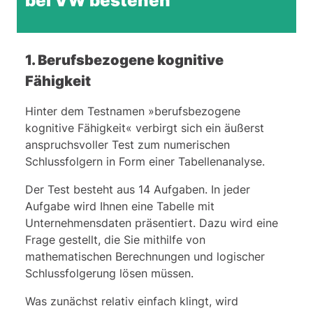
bei VW bestehen
Das bietet Ihnen unser PrepPack™
2. Logisches Schlussfolgern
1. Berufsbezogene kognitive
Das bietet Ihnen unser PrepPack™
Fähigkeit
3. Einstellung und Verhalten
Hinter dem Testnamen »berufsbezogene
kognitive Fähigkeit« verbirgt sich ein äußerst
anspruchsvoller Test zum numerischen
Schlussfolgern in Form einer Tabellenanalyse.
Der Test besteht aus 14 Aufgaben. In jeder
Aufgabe wird Ihnen eine Tabelle mit
Unternehmensdaten präsentiert. Dazu wird eine
Frage gestellt, die Sie mithilfe von
mathematischen Berechnungen und logischer
Schlussfolgerung lösen müssen.
Was zunächst relativ einfach klingt, wird