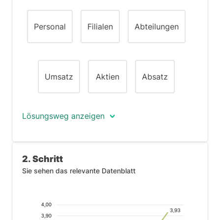
Personal
Filialen
Abteilungen
Umsatz
Aktien
Absatz
Lösungsweg anzeigen
Das Wort
Umsatzsteigerung
weist
2. Schritt
darauf hin, dass die entscheidenden
Informationen auf dem Datenblatt
Sie sehen das relevante Datenblatt
Umsatz
zu finden sind. Das
Liniendiagramm stellt den Umsatz pro
Quartal über einen Zeitraum von drei
Jahren dar.