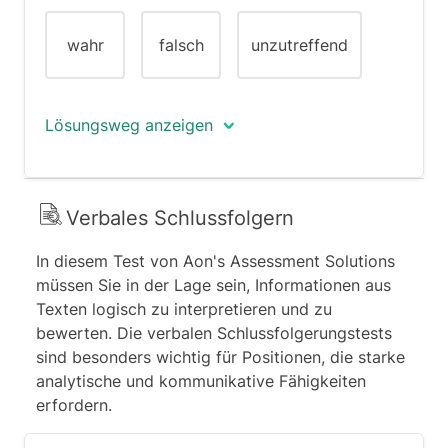
wahr
falsch
unzutreffend
Lösungsweg anzeigen
Im Diagramm ist zu erkennen, dass der
Umsatz tatsächlich im 1. Geschäftsjahr
Verbales Schlussfolgern
(blaue Linie) von 3,15 Mio. Euro im 1.
In diesem Test von Aon's Assessment Solutions
Quartal bis zum Jahresende auf 3,55
müssen Sie in der Lage sein, Informationen aus
Mio. Euro (4. Quartal) gestiegen ist. In
Texten logisch zu interpretieren und zu
der Aussage ist von drei weiteren Jahren
bewerten. Die verbalen Schlussfolgerungstests
die Rede. Die Grafik zeigt allerdings nur
sind besonders wichtig für Positionen, die starke
zwei weitere Jahre an (blaue und grüne
analytische und kommunikative Fähigkeiten
Linie). Während dieser beiden Jahre
erfordern.
setzte sich der Trend zwar fort, es kann
jedoch nicht vorausgesetzt werden,