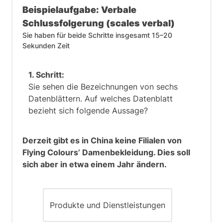
dass dies auch im folgenden
Beispielaufgabe: Verbale
Geschäftsjahr der Fall war. Die
Schlussfolgerung (scales verbal)
Informationen sind unzureichend.
Sie haben für beide Schritte insgesamt 15–20
Sekunden Zeit
Folglich lautet die richtige Antwort:
unzutreffend
.
1. Schritt:
Sie sehen die Bezeichnungen von sechs
Datenblättern. Auf welches Datenblatt
bezieht sich folgende Aussage?
Derzeit gibt es in China keine Filialen von
Flying Colours’ Damenbekleidung. Dies soll
sich aber in etwa einem Jahr ändern.
Produkte und Dienstleistungen