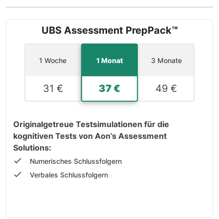
UBS Assessment PrepPack™
1 Woche
1 Monat
3 Monate
31 €
37 €
49 €
Originalgetreue Testsimulationen für die
kognitiven Tests von Aon’s Assessment
Solutions:
Numerisches Schlussfolgern
Verbales Schlussfolgern
Induktiv-Logisches Denkvermögen
SJT Übungstests für den »Cultural Appraiser«
von UBS