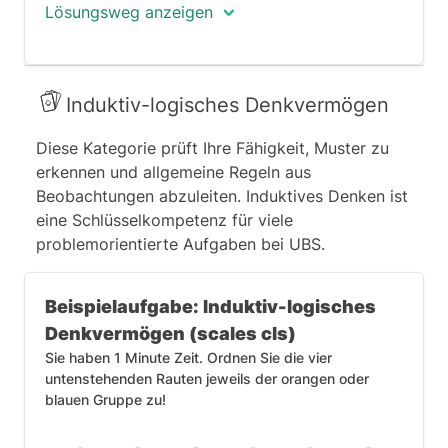
Lösungsweg anzeigen
Die Aussage bezieht sich auf einen
geografischen Standort von Filialen von
Induktiv-logisches Denkvermögen
Flying Colours. Daher bietet sich die
Diese Kategorie prüft Ihre Fähigkeit, Muster zu
Registerkarte »Regionale Verteilung« an.
erkennen und allgemeine Regeln aus
Die Aussage bezieht sich des Weiteren
Beobachtungen abzuleiten. Induktives Denken ist
auf Damenbekleidung. In dem
eine Schlüsselkompetenz für viele
entsprechenden Absatz wird China
problemorientierte Aufgaben bei UBS.
allerdings nicht erwähnt.
Folglich lautet die richtige Antwort:
unzutreffend.
Beispielaufgabe: Induktiv-logisches
Tipp:
Denkvermögen (scales cls)
Sie haben 1 Minute Zeit. Ordnen Sie die vier
Zur Antwort »unzutreffend« gelangen
untenstehenden Rauten jeweils der orangen oder
Sie auf Grundlage von Informationen auf
blauen Gruppe zu!
einer einzelnen Registerkarte.