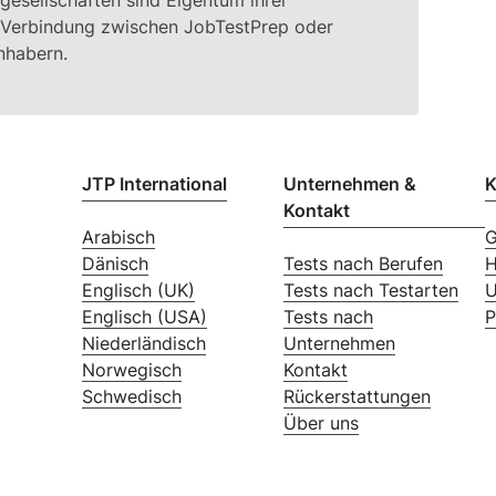
e Verbindung zwischen JobTestPrep oder
nhabern.
JTP International
Unternehmen &
K
Kontakt
Arabisch
G
Dänisch
Tests nach Berufen
H
Englisch (UK)
Tests nach Testarten
U
Englisch (USA)
Tests nach
P
Niederländisch
Unternehmen
Norwegisch
Kontakt
Schwedisch
Rückerstattungen
Über uns