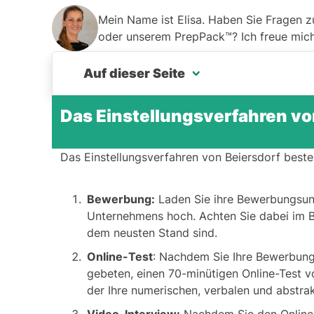
Mein Name ist Elisa. Haben Sie Fragen 
oder unserem PrepPack™? Ich freue mich 
Auf dieser Seite
Das Einstellungsverfahren vo
Das Einstellungsverfahren von Beiersdorf
Das Assessment-Center bei Beiersdorf
Das Einstellungsverfahren von Beiersdorf beste
Fragen zum Vorstellungsgespräch
Bewerbung:
Laden Sie ihre Bewerbungsunt
Legen Sie noch heute los!
Unternehmens hoch. Achten Sie dabei im Be
dem neusten Stand sind.
Online-Test
: Nachdem Sie Ihre Bewerbung
gebeten, einen 70-minütigen Online-Test 
der Ihre numerischen, verbalen und abstrak