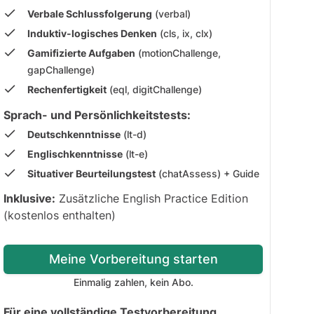
Verbale Schlussfolgerung
(verbal)
Induktiv-logisches Denken
(cls, ix, clx)
Gamifizierte Aufgaben
(motionChallenge,
gapChallenge)
Rechenfertigkeit
(eql, digitChallenge)
Sprach- und Persönlichkeitstests:
Deutschkenntnisse
(lt-d)
Englischkenntnisse
(lt-e)
Situativer Beurteilungstest
(chatAssess) + Guide
Inklusive:
Zusätzliche English Practice Edition
(kostenlos enthalten)
Meine Vorbereitung starten
Einmalig zahlen, kein Abo.
Für eine vollständige Testvorbereitung