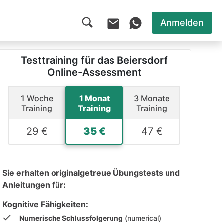
Anmelden
Testtraining für das Beiersdorf
Online-Assessment
1 Woche
1 Monat
3 Monate
Training
Training
Training
29 €
35 €
47 €
Sie erhalten originalgetreue Übungstests und
Anleitungen für:
Kognitive Fähigkeiten:
Numerische Schlussfolgerung
(numerical)