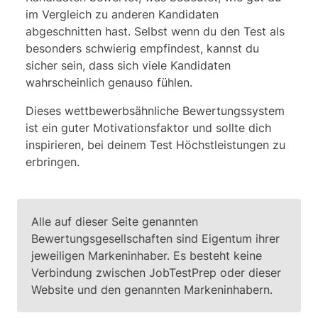
allgemeine Regel über die Erhöhung des
im Vergleich zu anderen Kandidaten
Gehalts der Mitarbeiter ableiten.
Diese Antwort stellt ein unmögliche
abgeschnitten hast. Selbst wenn du den Test als
Anordnung dar.
besonders schwierig empfindest, kannst du
Antwort (E) - Soweit du weißt,
sicher sein, dass sich viele Kandidaten
produziert dieses Unternehmen nur
wahrscheinlich genauso fühlen.
Plüschtiere. Es ist möglich, dass es auch
andere Produkte herstellt, aber du hast
Dieses wettbewerbsähnliche Bewertungssystem
keine Möglichkeit, das mit Sicherheit zu
ist ein guter Motivationsfaktor und sollte dich
wissen. Daher kannst du nicht sagen, ob
inspirieren, bei deinem Test Höchstleistungen zu
diese Aussage wahr oder falsch ist.
erbringen.
Alle auf dieser Seite genannten
Bewertungsgesellschaften sind Eigentum ihrer
jeweiligen Markeninhaber. Es besteht keine
Verbindung zwischen JobTestPrep oder dieser
Website und den genannten Markeninhabern.