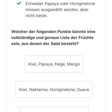
Kombination beider Aussagen führt zu:
Entweder Papaya oder Honigmelone
müssen ausgewählt werden, aber
Sängerin → Tänzerin → schlank
nicht beide.
Deshalb:
Sänger → schlank.
Welcher der folgenden Punkte könnte eine
vollständige und genaue Liste der Früchte
Die einzig wahre Aussage ist, dass alle
sein, aus denen der Salat besteht?
Sänger schlank sind. Alle anderen
Aussagen sind entweder falsch oder
unbestimmt.
Kiwi, Papaya, Feige, Mango
Kiwi, Nektarine, Honigmelone, Guave