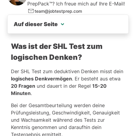
PrepPack™? Ich freue mich auf Ihre E-Mail!
team@jobtestprep.com
Auf dieser Seite
Was ist der SHL Test zum logischen Denken?
Was ist der SHL Test zum
SHL Test Beispielfragen
logischen Denken?
Logisches Denken Test: Top 6 Tipps zur schnellen und genauen Lösung
Der SHL Test zum deduktiven Denken misst dein
SHL Punktesystem
logisches Denkvermögen
. Er besteht aus etwa
20 Fragen
und dauert in der Regel
15-20
Minuten
.
Bei der Gesamtbeurteilung werden deine
Prüfungsleistung, Geschwindigkeit, Genauigkeit
und Wachsamkeit während des Tests zur
Kenntnis genommen und daraufhin dein
Testergebnis ermittelt.