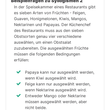
Beispielfragen zu Syllogismen 2
sind schlank.
In der Speisekammer eines Restaurants gibt
Der knifflige Teil dieser Frage ist, dass
es sieben Arten von Früchten - Feigen,
sie negativ formuliert ist. Das bedeutet,
Guaven, Honigmelonen, Kiwis, Mangos,
dass es erforderlich ist, die Art jeder
Nektarinen und Papayas. Der Küchenchef
Gruppe zunächst zu identifizieren und
des Restaurants muss aus den sieben
die Beziehung zwischen den Gruppen
Obstsorten genau vier verschiedene
herzustellen.
auswählen, um einen Obstsalat
zuzubereiten. Die ausgewählten Früchte
"Es gibt keine Tänzer, die nicht schlank
müssen die folgenden Bedingungen
sind" bedeutet, dass alle Tänzer schlank
erfüllen:
sind (Tänzer → schlank).
Ebenso bedeutet "keine Sänger, die
Papaya kann nur ausgewählt werden,
keine Tänzer sind", dass alle Sänger
wenn Kiwi ausgewählt wird.
Tänzer sind (Sänger → Tänzer).
Feige kann nur ausgewählt werden,
wenn Nektarine ausgewählt wird.
Sobald du diesen Zusammenhang
Entweder Mango oder Nektarine
verstanden hast wird die Beziehung
müssen ausgewählt werden, aber
zwischen den Gruppen klarer. Die
nicht beide.