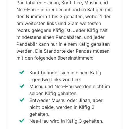
Bei Fragen, die nach einer möglichen
Pandabären - Jinan, Knot, Lee, Mushu und
vollständigen Regelung nach den Regeln
Nee-Hau - in drei benachbarten Käfigen mit
fragen, geh die Antwortoptionen durch
den Nummern 1 bis 3 gehalten, wobei 1 der
und schließe jede Antwort, die gegen
am weitesten links und 3 am weitesten
eine der dargestellten Regeln verstößt
rechts gelegene Käfig ist. Jeder Käfig hält
aus.
mindestens einen Pandabären, und jeder
Pandabär kann nur in einem Käfig gehalten
Die richtige Antwort ist die, die keine
werden. Die Standorte der Pandas müssen
der Regeln missachtet.
mit den folgenden übereinstimmen:
Antwort (A) - Gemäß des Derivaten
kann Feige nur ausgewählt werden,
Knot befindet sich in einem Käfig
wenn Nektarine ausgewählt wird () (~N
irgendwo links von Lee.
→ ~F). Darüber hinaus können Mango
Mushu und Nee-Hau werden nicht im
und Nektarine nicht beide verwendet
selben Käfig gehalten.
werden (M oder N). Ein Salat mit Mango
Entweder Mushu oder Jinan, aber
und Feige ist also unmöglich (M → ~F).
nicht beide, werden in Käfig 2
gehalten.
Antwort (B) - Diese Kombination
Nee-Hau wird in Käfig 3 gehalten.
verstößt nicht gegen eine der Regeln,