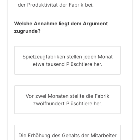
Antwortmöglichkeiten zumindest
der Produktivität der Fabrik bei.
möglich, wenn auch nicht unbedingt
wahr sind.
Welche Annahme liegt dem Argument
Um eine Antwort auszuschließen, sollte
zugrunde?
es mindestens eine mögliche
vollständige Anordnung geben, die auf
diese Antwort abgestimmt ist.
Spielzeugfabriken stellen jeden Monat
etwa tausend Plüschtiere her.
Antwort (A) - Dies ist eine mögliche
Anordnung, bei der es nur einen
Pandabären in Käfig 2 gibt:
1 2 3
Vor zwei Monaten stellte die Fabrik
zwölfhundert Plüschtiere her.
K,M J L,N,K,M J L,N
Daher ist dies nicht die richtige Antwort.
Antwort (B) - Dies ist eine mögliche
Die Erhöhung des Gehalts der Mitarbeiter
Anordnung, bei der es genau zwei