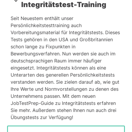
zwischenmenschlichen Umgang mit
Integritätstest-Training
Kolleg*innen oder Kund*innen
problematisch sein kann. Allerdings
Seit Neuestem enthält unser
können auch zu hohe Werte die
Persönlichkeitstesttraining auch
Produktivität und das Erfüllen von
Vorbereitungsmaterial für
Integritätstests
. Dieses
Aufgaben erschweren. Es ist daher
Tests gehören in den USA und Großbritannien
ratsam, durchschnittliche Werte in dieser
schon lange zu Fixpunkten in
Eigenschaft zu erzielen.
Bewerbungsverfahren. Nun werden sie auch im
deutschsprachigen Raum immer häufiger
eingesetzt. Integritätstests können als eine
Unterarten des generellen Persönlichkeitstests
verstanden werden. Sie zielen darauf ab, wie gut
Ihre Werte und Normvorstellungen zu denen des
Unternehmens passen. Mit dem neuen
JobTestPrep-Guide zu Integritätstests erfahren
Sie mehr. Außerdem stehen Ihnen nun auch drei
Übungstests zur Verfügung!