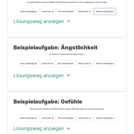
Lösungsweg anzeigen
Diese Frage ist Teil des ersten großen
Beispielaufgabe: Ängstlichkeit
Faktors im »Big Five«-
Persönlichkeitstest: Extraversion. Dieser
Faktor bemisst, wie wichtig (oder
unwichtig) Ihnen soziale Interaktion mit
Lösungsweg anzeigen
anderen ist. Ein Teilkriterium dieses
Faktors ist die Eigenschaft
»Geselligkeit«, also wie gerne Sie unter
Diese Frage ist ebenfalls Teil des
Menschen sind. Hohe Werte in dieser
Beispielaufgabe: Gefühle
Faktors »Extraversion«. Nun liegt der
Eigenschaft deuten darauf hin, dass Sie
Fokus aber auf der Eigenschaft
sehr charismatisch sind, die Gegenwart
»Ängstlichkeit«, also, ob bzw. wie sehr
von anderen Menschen genießen – dass
Sie zu negativen Gedanken neigen, ob
Sie also ideal für Berufe sind, in denen
Lösungsweg anzeigen
Sie eher das Negative als das Positive
es viel Kontakt und Interaktion mit