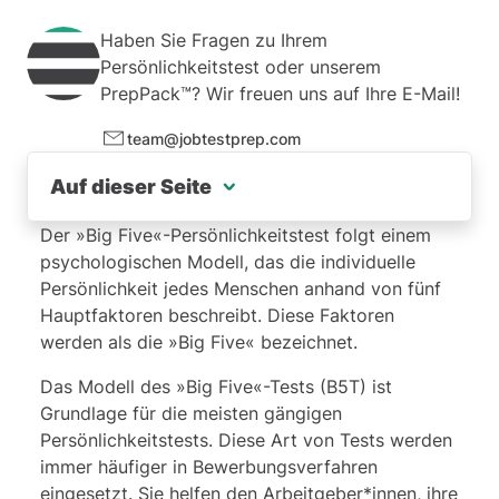
Haben Sie Fragen zu Ihrem
Persönlichkeitstest oder unserem
PrepPack™? Wir freuen uns auf Ihre E-Mail!
team@jobtestprep.com
Auf dieser Seite
Warum soll ich mich vorbereiten?
Der »Big Five«-Persönlichkeitstest folgt einem
psychologischen Modell, das die individuelle
Wie ist der Big Five Test aufgebaut?
Persönlichkeit jedes Menschen anhand von fünf
Hauptfaktoren beschreibt. Diese Faktoren
Die 5 Faktoren – The Big Five
werden als die »Big Five« bezeichnet.
Die Eigenschaften
Das Modell des »Big Five«-Tests (B5T) ist
Grundlage für die meisten gängigen
Beispiele aus unserem PrepPack™&nbsp;
Persönlichkeitstests. Diese Art von Tests werden
immer häufiger in Bewerbungsverfahren
Das bietet Ihnen unser PrepPack™
eingesetzt. Sie helfen den Arbeitgeber*innen, ihre