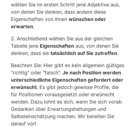
Im vierten Schritt sollten also die
wählen Sie im ersten Schritt jene Adjektive aus,
Rechtecke in der rechten Vierergruppe
von denen Sie denken, dass andere diese
die Farben wechseln. Dadurch ergibt
Eigenschaften von Ihnen
wünschen oder
sich die letzte Figur in der Reihe. Dies ist
erwarten
.
die richtige Antwort.
2. Anschließend wählen Sie aus der gleichen
Tabelle jene
Eigenschaften
aus, von denen Sie
Tipp
: Um die Regel(n) für eine
denken, dass sie
tatsächlich auf Sie zutreffen
.
Figurenfolge zu erkennen, achten Sie auf
folgende Merkmale:
Beachten Sie: Hier gibt es kein allgemein gültiges
"richtig" oder "falsch".
Je nach Position werden
unterschiedliche Eigenschaften gefordert oder
Formen
erwünscht
. Es gibt jedoch gewisse Profile, die
Bewegung (vertikal/horizontal)
für Positionen vorausgesetzt oder erwünscht
Rotation
werden. Dazu lohnt es sich, wenn Sie sich vorab
Farben/ Schattierungen
Gedanken über Erwartungshaltungen und
Alle Aufgaben in unserem PrepPack™
Selbsteinschätzung machen. Wir bereiten Sie
enthalten Lösungen und Erklärungen, mit
darauf vor!
denen Sie regelmäßig wiederkehrende