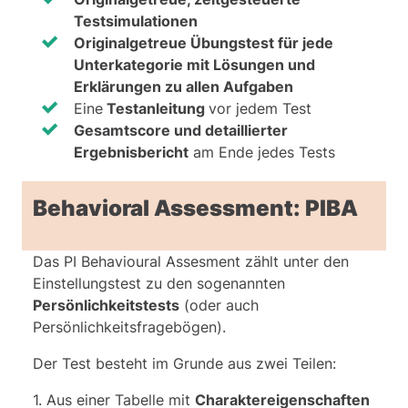
Testsimulationen
Im ersten Schritt (d. h. beim Übergang
Originalgetreue Übungstest für jede
von der 1. zur 2. Figur) wechseln die
Unterkategorie mit Lösungen und
Felder in der unteren Vierergruppe ihre
Erklärungen zu allen Aufgaben
Farben.
Eine
Testanleitung
vor jedem Test
Im zweiten Schritt wechseln die Felder in
Gesamtscore und detaillierter
der linken Vierergruppe ihre Farben.
Ergebnisbericht
am Ende jedes Tests
Im dritten Schritt wechseln die Felder in
Behavioral Assessment: PIBA
der oberen Vierergruppe ihre Farben.
Die Veränderung passiert also immer
Das PI Behavioural Assesment zählt unter den
innerhalb einer Vierergruppe. Die
Einstellungstest zu den sogenannten
Vierergruppe »wandert« im
Persönlichkeitstests
(oder auch
Uhrzeigersinn, wie durch den grünen
Persönlichkeitsfragebögen).
Rahmen im Bild unten dargestellt.
Innerhalb dieses Rahmens findet jeweils
Der Test besteht im Grunde aus zwei Teilen:
der Farbenwechsel statt.
1. Aus einer Tabelle mit
Charaktereigenschaften