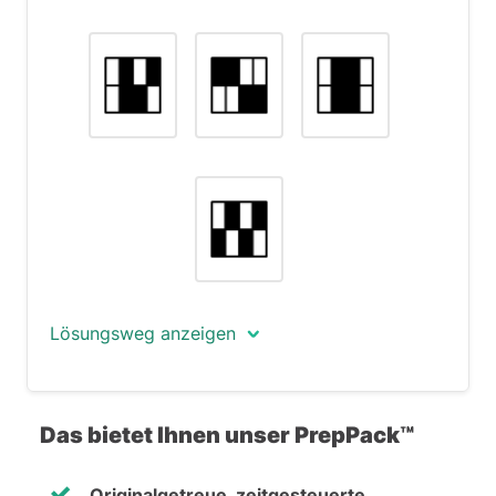
Lösungsweg anzeigen
In dieser Aufgabe besteht jede Figur aus
acht Rechtecken, die schwarz oder weiß
Das bietet Ihnen unser PrepPack™
sind. In jedem Schritt wechseln ein paar
Rechtecke die Farben.
Originalgetreue, zeitgesteuerte