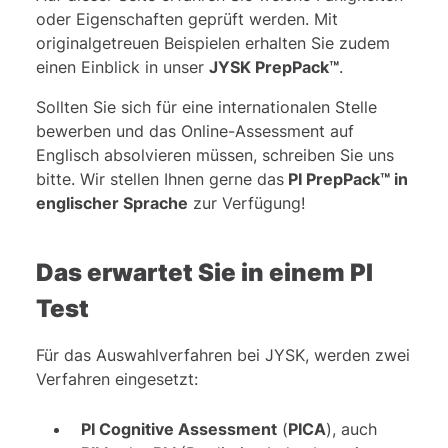
3. Abstraktlogische Tests
oder Eigenschaften geprüft werden. Mit
originalgetreuen Beispielen erhalten Sie zudem
Das bietet Ihnen unser PrepPack™
einen Einblick in unser
JYSK PrepPack™
.
Behavioral Assessment: PIBA
Sollten Sie sich für eine internationalen Stelle
bewerben und das Online-Assessment auf
Das bietet Ihnen unser PrepPack™
Englisch absolvieren müssen, schreiben Sie uns
bitte. Wir stellen Ihnen gerne das
PI PrepPack™ in
FAQ | Häufig gestellte Fragen
englischer Sprache
zur Verfügung!
Das erwartet Sie in einem PI
Test
Für das Auswahlverfahren bei JYSK, werden zwei
Verfahren eingesetzt:
PI Cognitive Assessment
(
PICA
), auch