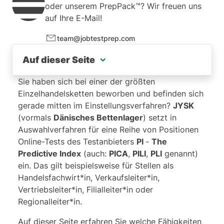
Kleinster Wert (Rechnen mit Brüchen und
oder unserem PrepPack™? Wir freuen uns
Dezimalzahlen)
auf Ihre E-Mail!
Abstraktlogische Tests
team@jobtestprep.com
Figurale Analogien
Auf dieser Seite
Symbolfolgen
Gemeinsame Eigenschaften
Das erwartet Sie in einem PI Test
Sie haben sich bei einer der größten
Vorbereitung auf PIBA - Behavioral Assessment
Einzelhandelsketten beworben und befinden sich
1. Verbale Tests
Guide zum Persönlichkeitsfragebogen
gerade mitten im Einstellungsverfahren?
JYSK
Erklärung der Faktoren
(vormals
Dänisches Bettenlager
) setzt in
Beispiel Verbale Argumentation:
Auswahlverfahren für eine Reihe von Positionen
Testsimulation
Online-Tests des Testanbieters
PI
-
The
Das bietet Ihnen unser PrepPack™
Predictive Index
(auch:
PICA
,
PILI
,
PLI
genannt)
2. Numerische Tests
ein. Das gilt beispielsweise für Stellen als
Handelsfachwirt*in, Verkaufsleiter*in,
Beispiel Zahlenreihen:
Vertriebsleiter*in, Filialleiter*in oder
Regionalleiter*in.
Das bietet Ihnen unser PrepPack™
Auf dieser Seite erfahren Sie welche Fähigkeiten