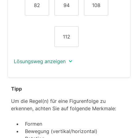
82
94
108
112
Lösungsweg anzeigen
Die richtige Antwort ist 108.
Tipp
Diese Zahlenreihe folgt folgender Regel:
3 ⋅ n2 - wobei n in jedem Schritt um den
Um die Regel(n) für eine Figurenfolge zu
Wert 1 zunimmt: n= 2, 3, 4…
erkennen, achten Sie auf folgende Merkmale:
3 ⋅ 22 = 3 ⋅ (2 ⋅ 2) = 3 ⋅ 4 = 12
Formen
Bewegung (vertikal/horizontal)
3 ⋅ 32 = 3 ⋅ (3 ⋅ 3) = 3 ⋅ 9 = 27