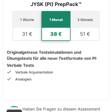
JYSK (PI) PrepPack™
1 Woche
1 Monat
3 Monate
31 €
38 €
51 €
Originalgetreue Testsimulationen und
Übungstests für alle neun Testformate von PI:
Verbale Tests
Verbale Argumentation
Analogien
Antonyme
Numerische Tests
Numerisches Schlussfolgern
Zahlenreihen
Haben Sie Fragen zu diesem Assessment