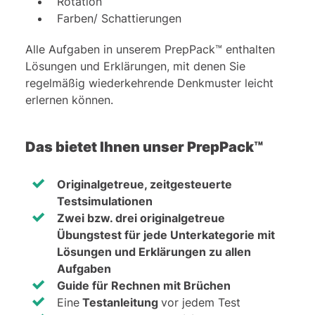
Rotation
3 ⋅ 42 = 3 ⋅ (4 ⋅ 4) = 3 ⋅ 16 = 48
Farben/ Schattierungen
3 ⋅ 52 = 3 ⋅ (5 ⋅ 5) = 3 ⋅ 25 = 75
Alle Aufgaben in unserem PrepPack™ enthalten
Lösungen und Erklärungen, mit denen Sie
Daher: 3 ⋅ 62 = 3 ⋅ (6 ⋅ 6) = 3 ⋅ 36 = 108
regelmäßig wiederkehrende Denkmuster leicht
erlernen können.
Eine alternative Regel für diese Aufgabe
lässt sich an der Differenz der
Das bietet Ihnen unser PrepPack™
aufeinanderfolgenden Zahlen
festmachen:
Originalgetreue, zeitgesteuerte
27 - 12 = 15 = 3 ⋅ 5
Testsimulationen
Zwei bzw. drei originalgetreue
48 - 27 = 21 = 3 ⋅ 7
Übungstest für jede Unterkategorie mit
Lösungen und Erklärungen zu allen
75 - 48 = 27 = 3 ⋅ 9
Aufgaben
108 - 75 = 33 = 3 ⋅ 11
Guide für Rechnen mit Brüchen
Eine
Testanleitung
vor jedem Test
Nach dieser Regel bleibt einer �der