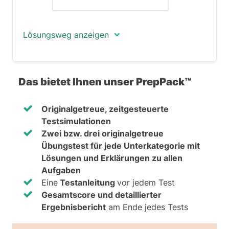
Lösungsweg anzeigen
Der zweiten Annahme zufolge besitzt
kein Apartmentgebäude mehr als fünf
Das bietet Ihnen unser PrepPack™
Stockwerke. Es gibt folglich kein
Apartmentgebäude mit sechs
Originalgetreue, zeitgesteuerte
Stockwerken.
Testsimulationen
Zwei bzw. drei originalgetreue
Übungstest für jede Unterkategorie mit
Lösungen und Erklärungen zu allen
Aufgaben
Eine
Testanleitung
vor jedem Test
Gesamtscore und detaillierter
Ergebnisbericht
am Ende jedes Tests