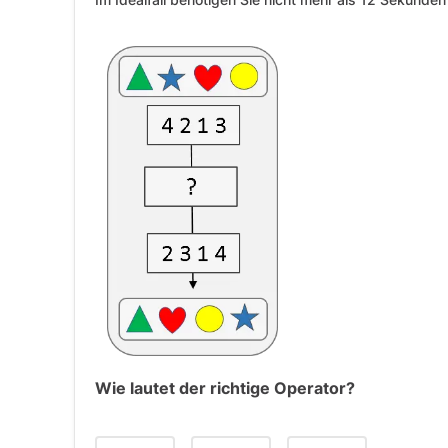
Erklärung:
In allen Rauten, die blau markiert sind, is
und unten gleich 10.
Auf die drei anderen Rauten (orange Gruppe
Tipp
Häufige Kriterien für Regeln sind z. B. die P
Wie lautet der richtige Operator?
eines Buchstabens innerhalb einer Raute, 
Zahlenfolge. Das Alphabet läuft hierbei durc