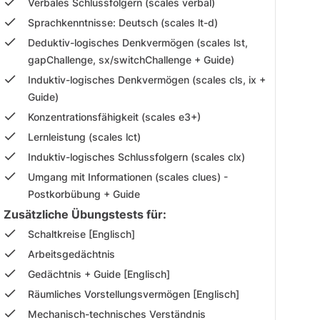
Verbales Schlussfolgern (scales verbal)
Sprachkenntnisse: Deutsch (scales lt-d)
Deduktiv-logisches Denkvermögen (scales lst,
gapChallenge, sx/switchChallenge + Guide)
Induktiv-logisches Denkvermögen (scales cls, ix +
Guide)
Konzentrationsfähigkeit (scales e3+)
Lernleistung (scales lct)
Induktiv-logisches Schlussfolgern (scales clx)
Umgang mit Informationen (scales clues) -
Postkorbübung + Guide
Zusätzliche Übungstests für:
Schaltkreise [Englisch]
Arbeitsgedächtnis
Gedächtnis + Guide [Englisch]
Räumliches Vorstellungsvermögen [Englisch]
Mechanisch-technisches Verständnis