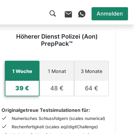
Anmelden
Höherer Dienst Polizei (Aon)
PrepPack™
1 Woche
1 Monat
3 Monate
39 €
48 €
64 €
Originalgetreue Testsimulationen für:
Numerisches Schlussfolgern (scales numerical)
Rechenfertigkeit (scales eql/digitChallenge)