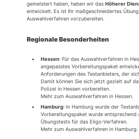
Originalgetreue Übungsbeispiele aus den a
gemeistert haben, haben wir das
Höherer Dien
entwickelt. Es ist Ihr maßgeschneidertes Übun
Induktiv-logisches Denkvermögen
Auswahlverfahren vorzubereiten.
Deduktiv-logisches Denkvermögen
Regionale Besonderheiten
Lernleistung
Induktiv-logisches Schlussfolgern
Hessen
: Für das Auswahlverfahren in Hess
angepasstes Vorbereitungspaket entwickel
Das bietet Ihnen unser PrepPack™
Anforderungen des Testanbieters, der sic
Damit können Sie sich jetzt gezielt auf 
FAQ | Häufig gestellte Fragen
Polizei in Hessen vorbereiten.
Mehr zum Auswahlverfahren in Hessen
.
Hamburg
: In Hamburg wurde der Testan
Vorbereitungspaket wurde entsprechend ak
Übungstests für das Eligo-Verfahren.
Mehr zum Auswahlverfahren in Hamburg
.