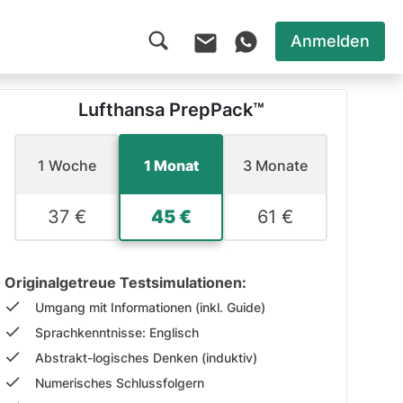
Anmelden
Lufthansa PrepPack™
1 Woche
1 Monat
3 Monate
37 €
45 €
61 €
Originalgetreue Testsimulationen:
Umgang mit Informationen (inkl. Guide)
Sprachkenntnisse: Englisch
Abstrakt-logisches Denken (induktiv)
Numerisches Schlussfolgern