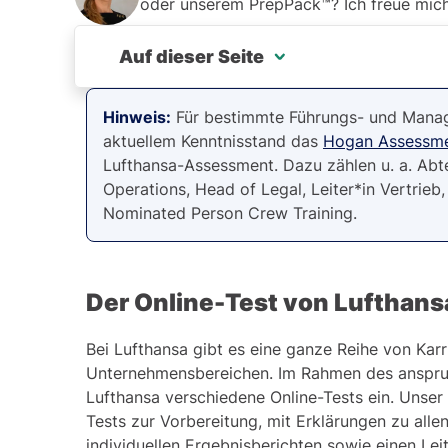
oder unserem PrepPack™? Ich freue mich 
Auf dieser Seite
Der Online-Test von Lufthansa
Hinweis:
Für bestimmte Führungs- und Manag
aktuellem Kenntnisstand das
Hogan Assessm
Die E-Mail-Aufgaben von Lufthansa prüfen
Lufthansa-Assessment. Dazu zählen u. a. Abtei
Operations, Head of Legal, Leiter*in Vertri
So testet Lufthansa Ihre Fähigkeit zur logi
Nominated Person Crew Training.
Verbesseren Sie Ihr Konzentrationsvermöge
Erfahren Sie, wie Sie Aufgaben im Rechent
Der Online-Test von Lufthans
Bei Lufthansa gibt es eine ganze Reihe von Karr
Unternehmensbereichen. Im Rahmen des anspru
Stellen Sie sich auf den Wortschatztest ein!
Lufthansa verschiedene Online-Tests ein. Unser
Das erwartet Sie, wenn Sie den Online-Tes
Tests zur Vorbereitung, mit Erklärungen zu all
individuellen Ergebnisberichten sowie einen Lei