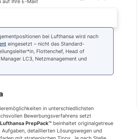
auf Ihre E-Mail!
ementpositionen bei Lufthansa wird nach
ent
eingesetzt – nicht das Standard-
 Ihren »Umgang mit Informationen«
lungsleiter*in, Flottenchef, Head of
eb, Manager LC3, Netzmanagement und
schen Abstraktion
n unter Zeitdruck
est von Lufthansa schneller lösen können
a
Gutes Englisch ist eine unverzichtbare Sprachkompetenz in einem weltweit agierenden Unternehmen
ieremöglichkeiten in unterschiedlichsten
chsvollen Bewerbungsverfahrens setzt
Lufthansa PrepPack™
beinhaltet originalgetreue
t bestehen
en Aufgaben, detaillierten Lösungswegen und
tfaden mit strategischen Tipps. Je nach Stelle