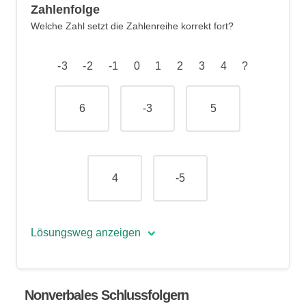
Zahlenfolge
Die Regel „Division durch 6“ wird
Welche Zahl setzt die Zahlenreihe korrekt fort?
angewendet, um die Beziehung
zwischen den Zahlen zu bestimmen.
-3 -2 -1 0 1 2 3 4 ?
6
-3
5
4
-5
Lösungsweg anzeigen
Die korrekte Antwort lautet: »5«.
Nonverbales Schlussfolgern
In dieser Zahlenfolge ist jede Zahl um +1