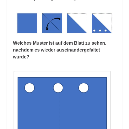
Generelle Beobachtungen:
Die drei offenen Formen werden zu
geschlossenen Formen.
Die gesamte Figur ist vertikal
Welches Muster ist auf dem Blatt zu sehen,
gespiegelt. Während die inneren
nachdem es wieder auseinandergefaltet
Formen in der Ausgangsfigur am
wurde?
rechten Rand angesiedelt sind,
sind sie in der Endform am linken
Rand.
Spezifische Beobachtung jeder
einzelnen Form:
Äußere Form
: Diese hat sich von
einem Fünfeck mit einer fehlenden
Seite zu einem Sechseck mit allen
Seiten entwickelt. Das heißt, die