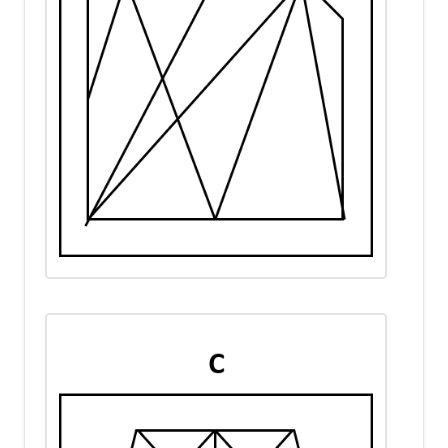
Optionen 3 und 5
sind
falsch, da sie nicht die
korrekte Anzahl von
Löchern aufzeigen.
Option 4
ist richtig, da sie
die exakte Anordnung und
Anzahl der Löcher zeigt,
die durch das Falten und
Stanzen entstanden sind.