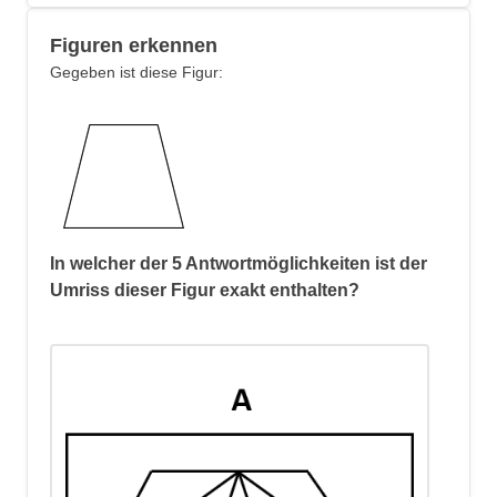
Faltung des Papiers
: Das Papier
Figuren erkennen
wurde diagonal von der oberen
Gegeben ist diese Figur:
rechten Ecke zur unteren linken
Ecke gefaltet. Dadurch entstand
eine Faltungslinie, die das Papier
in zwei Dreiecke teilte.
Lochstanzung
: Drei Löcher
wurden entlang des unteren
Blattrandes gestanzt, wobei jedes
In welcher der 5 Antwortmöglichkeiten ist der
Loch durch beide Lagen des
Umriss dieser Figur exakt enthalten?
gefalteten Papiers ging.
Resultierende Löcher nach dem
Entfalten
: Nach dem Entfalten des
Papiers verdoppeln sich die
Löcher aufgrund der Symmetrie der
Faltung. Jedes gestanzte Loch
erscheint auf beiden Seiten der