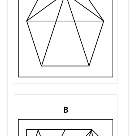
übereinander gelegenen Ränder,
was insgesamt zu sechs Löchern
führt.
Analyse der
Antwortmöglichkeiten
:
Option 1
ist falsch, da die
Löcher nicht die
spiegelbildliche Anordnung
zeigen, die durch die
diagonale Faltung entsteht.
Option 2
ist falsch, weil die
Löcher zu nahe
beieinander liegen und
nicht der tatsächlichen
Entfernung zwischen den
Löchern auf dem gefalteten
Papier entsprechen.