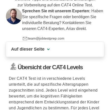
zur Vorbereitung auf den CAT4 Online Test.
Sprechen Sie mit unserem Experten:
Haben
Sie spezifische Fragen oder benötigen Sie
individuelle Beratung? Kontaktieren Sie
unseren CAT4-Experten, Ariav direkt.
team@jobtestprep.com
Auf dieser Seite
Übersicht der CAT4 Levels
Übersicht der CAT4 Levels
Die 4 Testbereiche des CAT4
Der CAT4 Test ist in verschiedene Levels
Beispielaufgaben des CAT4
unterteilt, die auf spezifische Altersgruppen
Verbales Schlussfolgern
zugeschnitten sind. Jedes Level wird eingehend
bewertet, um die kognitiven Fähigkeiten
Quantitatives Schlussfolgern
entsprechend dem Entwicklungsstand der Kinder
und Jugendlichen zu bestimmen. Für jedes Level