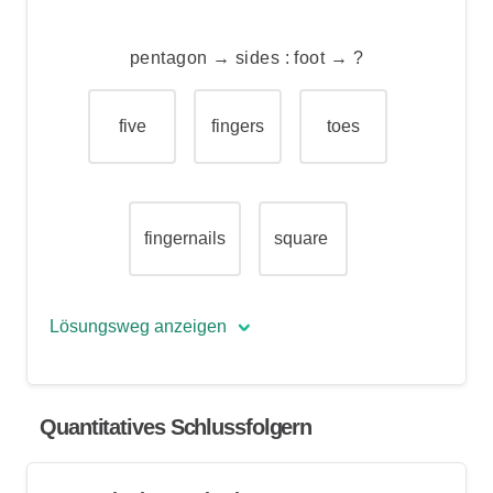
Person, die sich mit vollem Einsatz ihrer
Arbeit widmet.
pentagon → sides : foot → ?
five
fingers
toes
fingernails
square
Lösungsweg anzeigen
Die richtige Antwort lautet »toes«.
Quantitatives Schlussfolgern
Ein Pentagon hat fünf Seiten, genauso
wie ein Fuß fünf Zehen besitzt.