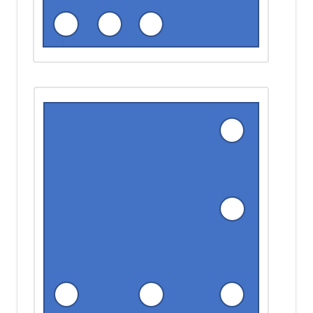
(ein Dreieck hat drei Seiten, und
es braucht eine mehr).
Mittlere Form
: Sie erhält gerade
Seiten und abgerundete Ecken.
Innere Form
: Durch die
Spiegelung befindet sich der
rechte Winkel des erhaltenen
Dreiecks unten links. Dreht man
das Dreieck nun um 90 Grad im
Uhrzeigersinn, wandert der rechte
Winkel nach oben links.
Nur die erste Antwortoption erfüllt alle
Kriterien.