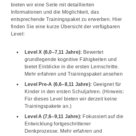
Nonverbales Schlussfolgern
bieten wir eine Seite mit detaillierten
Informationen und die Möglichkeit, das
Räumliches Schlussfolgern
entsprechende Trainingspaket zu erwerben. Hier
finden Sie eine kurze Übersicht der verfügbaren
Vorbereitungstipps für den CAT4 Test
Level:
Häufig gestellte Fragen zum CAT4 Test
Level X
(6,0–7,11 Jahre):
Bewertet
Vorteile des CAT4 Tests
grundlegende kognitive Fähigkeiten und
bietet Einblicke in die ersten Lernschritte.
Entdecken Sie unsere Trainingspakete
Mehr erfahren und Trainingspaket ansehen
Level Pre-A
(6,6–8,11 Jahre):
Geeignet für
Kinder in den ersten Schuljahren. (Hinweis:
Für dieses Level bieten wir derzeit keine
Trainingspakete an.)
Level A
(7,6–9,11 Jahre):
Fokussiert auf die
Entwicklung fortgeschrittener
Denkprozesse.
Mehr erfahren und