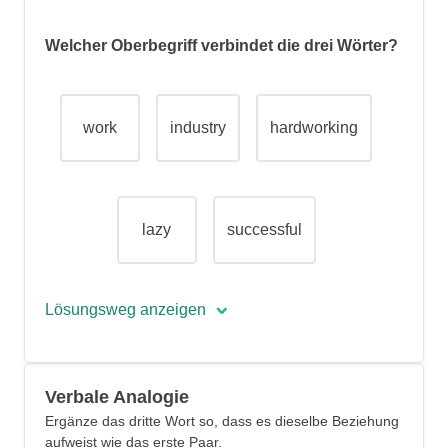
Welcher Oberbegriff verbindet die drei Wörter?
work
industry
hardworking
lazy
successful
Lösungsweg anzeigen
Die richtige Antwort lautet
Verbale Analogie
»hardworking«.
Ergänze das dritte Wort so, dass es dieselbe Beziehung
Diese Wörter beschreiben alle eine
aufweist wie das erste Paar.