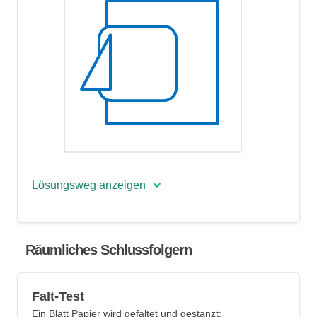
Lösungsweg anzeigen
Bei Aufgaben mit Figurenmatrizen muss
die Figur unten links auf dieselbe Weise
Räumliches Schlussfolgern
verändert werden, wie die Figur oben
links zu der Figur oben rechts verändert
Falt-Test
wird. Schauen wir uns die
Ein Blatt Papier wird gefaltet und gestanzt:
Veränderungen genau an: