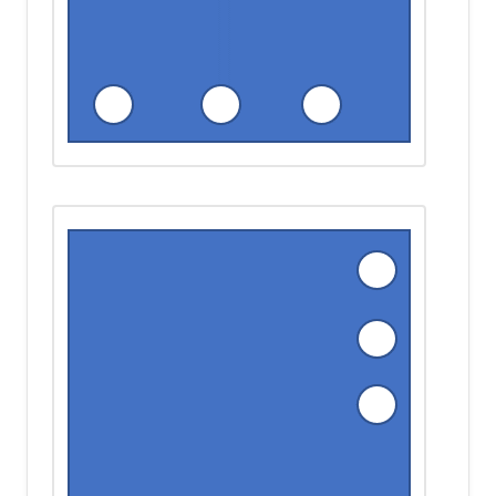
Form bekommt eine Seite mehr
und wird geschlossen.
Mittlere Form
: Die abgerundete
Seite ist zu einer geraden Seite
zwischen abgerundeten Ecken
geworden.
Innere Form
: Diese mit einer Linie
geschlossene Form wird um 90
Grad im Uhrzeigersinn gedreht.
Diese Änderungen müssen nun auf die
Figur unten angewandt werden:
Schließen Sie die offene Figur und
spiegeln Sie sie vertikal.
Äußere Form
: Das Dreieck mit
einer fehlenden Seite wird zu einer
vierseitigen Form mit allen Seiten